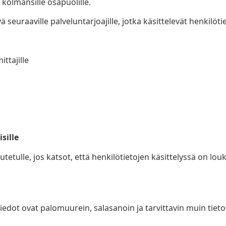
kolmansille osapuolille.
 seuraaville palveluntarjoajille, jotka käsittelevät henkilö
ittajille
sille
uutetulle, jos katsot, että henkilötietojen käsittelyssä on l
tiedot ovat palomuurein, salasanoin ja tarvittavin muin tietot