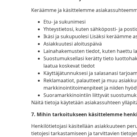
Keräämme ja käsittelemme asiakassuhteemme ha
Etu- ja sukunimesi
Yhteystietosi, kuten sähköposti- ja post
Ikäsi ja sukupuolesi Lisäksi keräämme asia
Asiakkuutesi aloituspäivä
Lainahakemusten tiedot, kuten haettu la
Suostumuksellasi kerätty tieto luottoh
laatua koskevat tiedot
Käyttäjätunnuksesi ja salasanasi tarjoa
Reklamaatiot, palautteet ja muu asiakkuut
markkinointitoimenpiteet ja niiden hyödy
Suoramarkkinointiin liittyvät suostumukse
Näitä tietoja käytetään asiakassuhteen yll
7. Mihin tarkoitukseen käsittelemme henki
Henkilötietojasi käsitellään asiakkuuteen peru
tietojesi tarkastamiseen ja tarvittavien ti