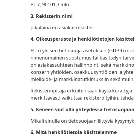
PL 7, 90101, Oulu.
3. Rekisterin nimi
pikalaina.eu asiakasrekisteri
4. Oikeusperuste ja henkilötietojen käsitte
EU:n yleisen tietosuoja-asetuksen (GDPR) muka
nimenomainen suostumus tai käsittelyn tarve 
on asiakassuhteen hallinnointi sekä markkinoi
konserniyhtiöiden, osakkuusyhtiöiden ja yht
mielipide- ja markkinatutkimuksiin sekä muihin
Rekisterinpitäjä ei kuitenkaan käytä kerättyjä
merkittävästi vaikuttaa rekisteröityihin, tehd
5. Keneen voit olla yhteydessä tietosuojaan 
Mikäli sinulla on tietosuojaan liittyviä kysymyk
6. Mitä henkilötietoja käsittelemme