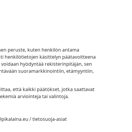
linen peruste, kuten henkilön antama
 henkilötietojen käsittelyn päätavoitteena
 voidaan hyödyntää rekisterinpitäjän, sen
tävään suoramarkkinointiin, etämyyntiin,
taa, että kaikki päätökset, jotka saattavat
kemiä arviointeja tai valintoja.
@pikalaina.eu / tietosuoja-asiat