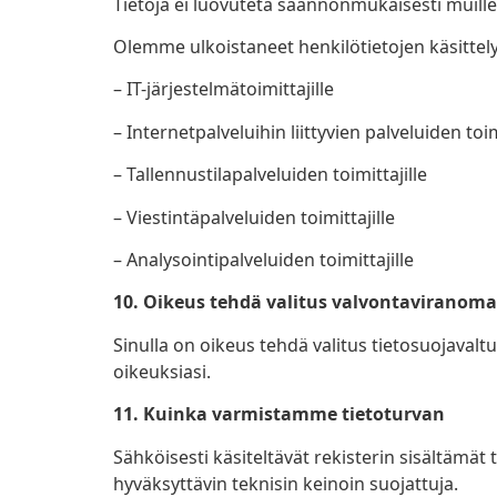
Tietoja ei luovuteta säännönmukaisesti muille 
Olemme ulkoistaneet henkilötietojen käsittelyä
– IT-järjestelmätoimittajille
– Internetpalveluihin liittyvien palveluiden toim
– Tallennustilapalveluiden toimittajille
– Viestintäpalveluiden toimittajille
– Analysointipalveluiden toimittajille
10. Oikeus tehdä valitus valvontaviranomai
Sinulla on oikeus tehdä valitus tietosuojavalt
oikeuksiasi.
11. Kuinka varmistamme tietoturvan
Sähköisesti käsiteltävät rekisterin sisältämät 
hyväksyttävin teknisin keinoin suojattuja.