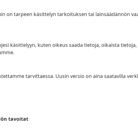
in on tarpeen käsittelyn tarkoituksen tai lainsäädännön vaa
jesi käsittelyyn, kuten oikeus saada tietoja, oikaista tietoja, p
uumme.
ettamme tarvittaessa. Uusin versio on aina saatavilla verk
lön tavoitat