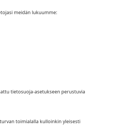
tietojasi meidän lukuumme:
oukattu tietosuoja-asetukseen perustuvia
urvan toimialalla kulloinkin yleisesti