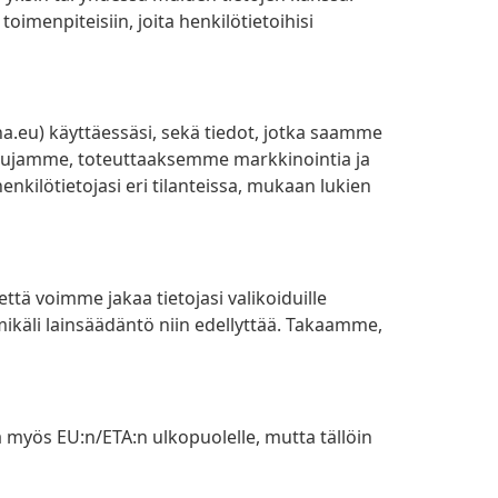
 toimenpiteisiin, joita henkilötietoihisi
na.eu) käyttäessäsi, sekä tiedot, jotka saamme
elujamme, toteuttaaksemme markkinointia ja
kilötietojasi eri tilanteissa, mukaan lukien
ttä voimme jakaa tietojasi valikoiduille
e, mikäli lainsäädäntö niin edellyttää. Takaamme,
ää myös EU:n/ETA:n ulkopuolelle, mutta tällöin