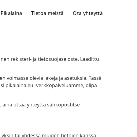
Pikalaina
Tietoa meistä
Ota yhteyttä
en rekisteri- ja tietosuojaseloste. Laadittu
taen voimassa olevia lakeja ja asetuksia. Tässä
i pikalaina.eu -verkkopalveluamme, olipa
it aina ottaa yhteyttä sähköpostitse
o yksin tai yhdessä muiden tietojen kanssa.