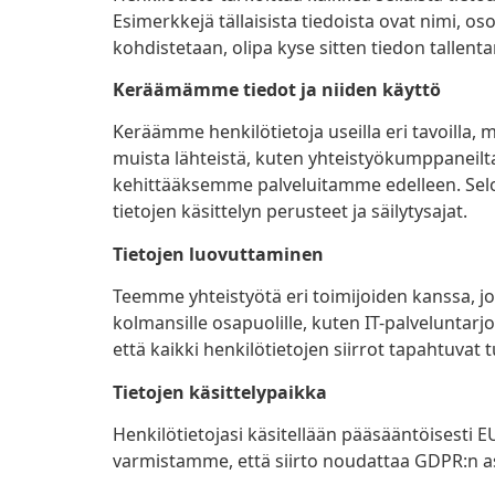
Esimerkkejä tällaisista tiedoista ovat nimi, osoi
kohdistetaan, olipa kyse sitten tiedon tallenta
Keräämämme tiedot ja niiden käyttö
Keräämme henkilötietoja useilla eri tavoilla, 
muista lähteistä, kuten yhteistyökumppaneil
kehittääksemme palveluitamme edelleen. Selost
tietojen käsittelyn perusteet ja säilytysajat.
Tietojen luovuttaminen
Teemme yhteistyötä eri toimijoiden kanssa, jot
kolmansille osapuolille, kuten IT-palveluntarjoa
että kaikki henkilötietojen siirrot tapahtuvat t
Tietojen käsittelypaikka
Henkilötietojasi käsitellään pääsääntöisesti EU
varmistamme, että siirto noudattaa GDPR:n a