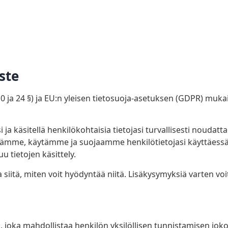
ste
0 ja 24 §) ja EU:n yleisen tietosuoja-asetuksen (GDPR) mukain
i ja käsitellä henkilökohtaisia tietojasi turvallisesti noudat
äämme, käytämme ja suojaamme henkilötietojasi käyttäessäs
 tietojen käsittely.
a siitä, miten voit hyödyntää niitä. Lisäkysymyksiä varten vo
oa, joka mahdollistaa henkilön yksilöllisen tunnistamisen jok