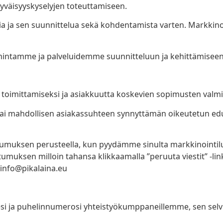
tyväisyyskyselyjen toteuttamiseen.
tia ja sen suunnittelua sekä kohdentamista varten. Markkin
toimintamme ja palveluidemme suunnitteluun ja kehittämiseen
n toimittamiseksi ja asiakkuutta koskevien sopimusten valm
tai mahdollisen asiakassuhteen synnyttämän oikeutetun edu
tumuksen perusteella, kun pyydämme sinulta markkinointil
umuksen milloin tahansa klikkaamalla ”peruuta viestit” -lin
info@pikalaina.eu
si ja puhelinnumerosi yhteistyökumppaneillemme, sen selvi