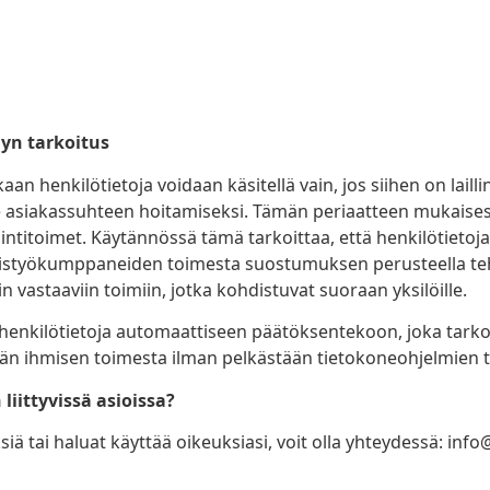
lyn tarkoitus
an henkilötietoja voidaan käsitellä vain, jos siihen on lail
asiakassuhteen hoitamiseksi. Tämän periaatteen mukaisesti
ntitoimet. Käytännössä tämä tarkoittaa, että henkilötietoja
eistyökumppaneiden toimesta suostumuksen perusteella teh
 vastaaviin toimiin, jotka kohdistuvat suoraan yksilöille.
 henkilötietoja automaattiseen päätöksentekoon, joka tarkoit
ään ihmisen toimesta ilman pelkästään tietokoneohjelmien te
liittyvissä asioissa?
siä tai haluat käyttää oikeuksiasi, voit olla yhteydessä: info