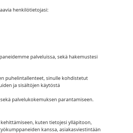
via henkilötietojasi:
mppaneidemme palveluissa, sekä hakemustesi
n puhelintallenteet, sinulle kohdistetut
iden ja sisältöjen käytöstä
n sekä palvelukokemuksen parantamiseen.
kehittämiseen, kuten tietojesi ylläpitoon,
istyökumppaneiden kanssa, asiakasviestintään