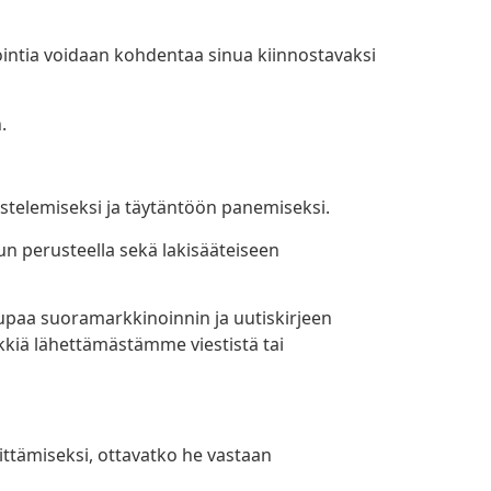
ointia voidaan kohdentaa sinua kiinnostavaksi
.
istelemiseksi ja täytäntöön panemiseksi.
n perusteella sekä lakisääteiseen
upaa suoramarkkinoinnin ja uutiskirjeen
kkiä lähettämästämme viestistä tai
ttämiseksi, ottavatko he vastaan