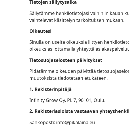
Tietojen säilytysaika
Säilytämme henkilötietojasi vain niin kauan ku
vaihtelevat käsittelyn tarkoituksen mukaan.
Oikeutesi
Sinulla on useita oikeuksia liittyen henkilötieto
oikeuksiasi ottamalla yhteyttä asiakaspalvel
Tietosuojaselosteen päivitykset
Pidätämme oikeuden päivittää tietosuojaselost
muutoksista tiedotetaan etukäteen.
1. R
ekisterinpitäjä
Infinity Grow Oy, PL 7, 90101, Oulu.
2. R
ekisteriasioista vastaavan yhteyshenki
Sähköposti:
info@pikalaina.eu