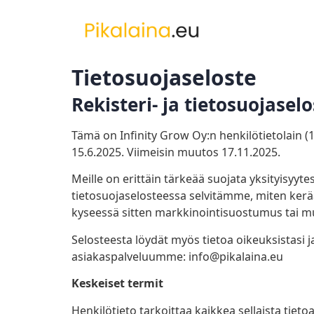
Tietosuojaseloste
Rekisteri- ja tietosuojaselo
Tämä on Infinity Grow Oy:n henkilötietolain (1
15.6.2025. Viimeisin muutos 17.11.2025.
Meille on erittäin tärkeää suojata yksityisyytes
tietosuojaselosteessa selvitämme, miten ker
kyseessä sitten markkinointisuostumus tai muu
Selosteesta löydät myös tietoa oikeuksistasi j
asiakaspalveluumme: info@pikalaina.eu
Keskeiset termit
Henkilötieto tarkoittaa kaikkea sellaista tiet