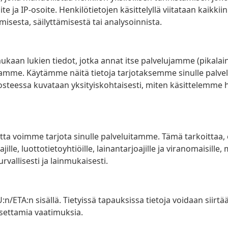
te ja IP-osoite. Henkilötietojen käsittelyllä viitataan kaikkiin
misesta, säilyttämisestä tai analysoinnista.
mukaan lukien tiedot, jotka annat itse palvelujamme (pikalai
tamme. Käytämme näitä tietoja tarjotaksemme sinulle palv
eessa kuvataan yksityiskohtaisesti, miten käsittelemme hen
ta voimme tarjota sinulle palveluitamme. Tämä tarkoittaa, e
jille, luottotietoyhtiöille, lainantarjoajille ja viranomaisill
urvallisesti ja lainmukaisesti.
:n/ETA:n sisällä. Tietyissä tapauksissa tietoja voidaan siirt
settamia vaatimuksia.