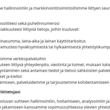
llinnointiin ja markkinointitoimintoihimme liittyen seuraa
iosoitteesi sekä puhelinnumerosi
kkuuteesi liittyviä tietoja, joihin kuuluvat:
inasumma, laina-aika ja lainan käyttötarkoitus
akemustesi hyväksymisestä tai hylkäämisestä yhteistyöku
miimme verkkopalveluihin
een liittyvä yhteydenpito, viestintä ja toimet, mukaan lukie
ntäminen sekä antamasi tiedot ja tietosi sähköisten palvelu
t ja kiellot
äpitämiseen, palveluidemme ja tarjoustemme kohdentamisee
lötietojasi
stuvan suhteen hallinnointiin, hoitamiseen, analysointiin ja 
etojen jakamiseen kanssamme sopimussuhteessa olevien yhte