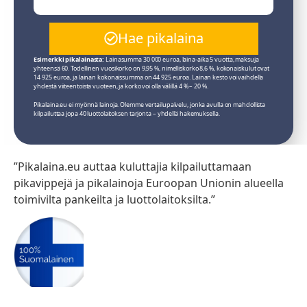
Hae pikalaina
Esimerkki pikalainasta:
Lainasumma 30 000 euroa, laina-aika 5 vuotta, maksuja
yhteensä 60. Todellinen vuosikorko on 9,95 %, nimelliskorko 8,6 %, kokonaiskulut ovat
14 925 euroa, ja lainan kokonaissumma on 44 925 euroa. Lainan kesto voi vaihdella
yhdestä viiteentoista vuoteen, ja korko voi olla välillä 4 % – 20 %.
Pikalaina.eu ei myönnä lainoja. Olemme vertailupalvelu, jonka avulla on mahdollista
kilpailuttaa jopa 40 luottolaitoksen tarjonta – yhdellä hakemuksella.
”Pikalaina.eu auttaa kuluttajia kilpailuttamaan
pikavippejä ja pikalainoja Euroopan Unionin alueella
toimivilta pankeilta ja luottolaitoksilta.”